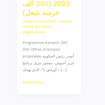
2023 (250 ألف
أوراش
فرصة شغل)
2023
(250
Leave a Comment
/
Guides
,
ألف
Offres d'emploi
/
فرصة
MaghrebJob
شغل)
Programme Awrach: 250
000 Offres d\’emploi
proposées أصدر رئيس الحكومة
عزيز أخنوش، منشور تنزيل برنامج
« أوراش 2″، الذي يهدف […]
Read More »