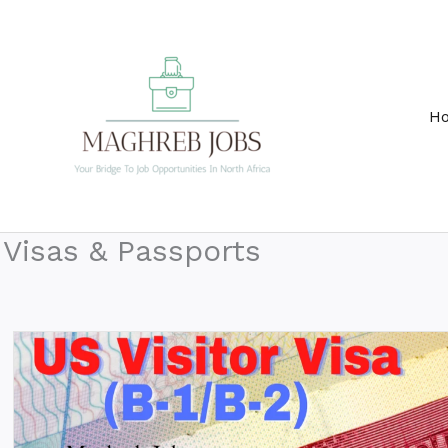
Skip
to
content
H
Visas & Passports