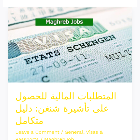
المتطلبات
المالية
للحصول
على
تأشيرة
شنغن:
دليل
متكامل
المتطلبات المالية للحصول
على تأشيرة شنغن: دليل
متكامل
Leave a Comment
/
General
,
Visas &
Passports
/
MaghrebJob