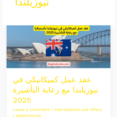
نيوزيلندا
عقد
عمل
كميكانيكي
في
نيوزيلندا
مع
رعاية
عقد عمل كميكانيكي في
التأشيرة
نيوزيلندا مع رعاية التأشيرة
2025
2025
Leave a Comment
/
International Job Offers
/
MaghrebJob