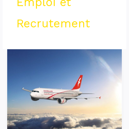
Emploi et
Recrutement
Air
Arabia
recrute
des
Agents
Call
Center
Juniors