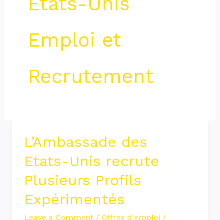
Etats-Unis
Emploi et
Recrutement
L’Ambassade des
L’Ambassade
des
Etats-Unis recrute
Etats-
Plusieurs Profils
Unis
Expérimentés
recrute
Plusieurs
Leave a Comment
/
Offres d'emploi
/