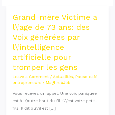
Grand-mère Victime a
Grand-
mère
l\’age de 73 ans: des
Victime
Voix générées par
a
l\’intelligence
l\’age
de
artificielle pour
73
tromper les gens
ans:
des
Leave a Comment
/
Actualités
,
Pause-café
Voix
entrepreneurs
/
MaghrebJob
générées
Vous recevez un appel. Une voix paniquée
par
est à l\’autre bout du fil. C\’est votre petit-
l\’intelligence
fils. Il dit qu\’il est […]
artificielle