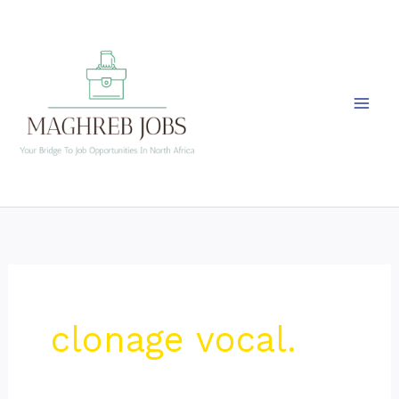
Skip
to
content
clonage vocal.