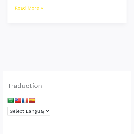
pour
Read More »
tromper
les
gens
Traduction