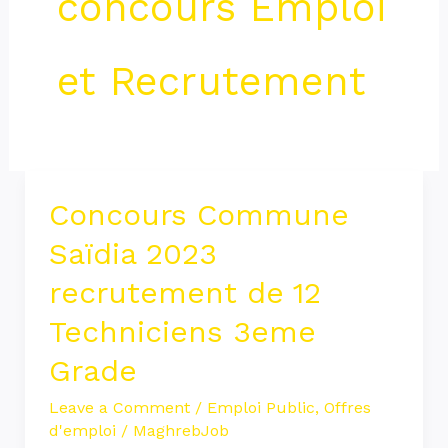
concours Emploi
et Recrutement
Concours Commune
Concours
Commune
Saïdia 2023
Saïdia
recrutement de 12
2023
Techniciens 3eme
recrutement
de
Grade
12
Leave a Comment
/
Emploi Public
,
Offres
Techniciens
d'emploi
/
MaghrebJob
3eme