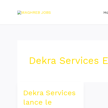
Skip
to
H
content
Dekra Services 
Dekra Services
Dekra
Services
lance le
lance