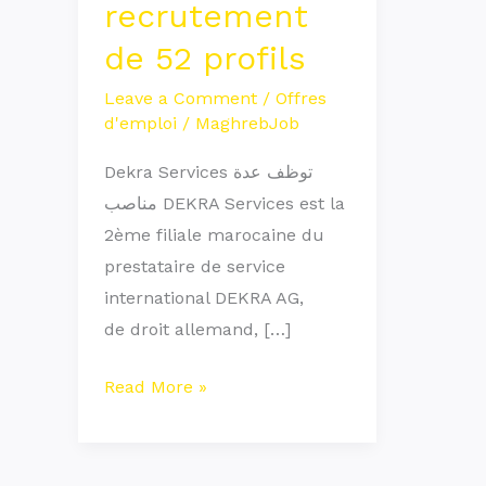
recrutement
le
de 52 profils
recrutement
de
Leave a Comment
/
Offres
52
d'emploi
/
MaghrebJob
profils
Dekra Services توظف عدة
مناصب DEKRA Services est la
2ème filiale marocaine du
prestataire de service
international DEKRA AG,
de droit allemand, […]
Read More »