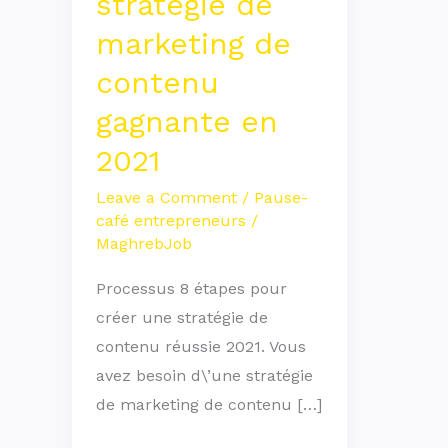
stratégie de
marketing
marketing de
de
contenu
contenu
gagnante
gagnante en
en
2021
2021
Leave a Comment
/
Pause-
café entrepreneurs
/
MaghrebJob
Processus 8 étapes pour
créer une stratégie de
contenu réussie 2021. Vous
avez besoin d\’une stratégie
de marketing de contenu […]