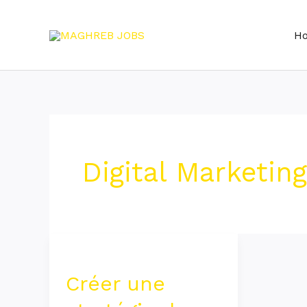
Skip
to
H
content
Digital Marketing
Créer
une
Créer une
stratégie
de