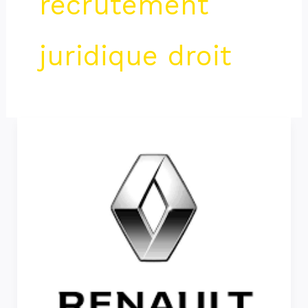
recrutement
juridique droit
Renault
Group
recrute
plusieurs
profils