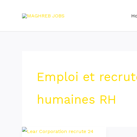
Skip
to
H
content
Emploi et recru
humaines RH
Lear