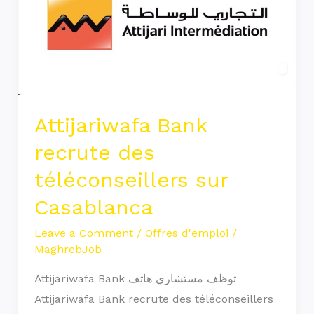
des
téléconseillers
sur
Casablanca
Attijariwafa Bank
recrute des
téléconseillers sur
Casablanca
Leave a Comment
/
Offres d'emploi
/
MaghrebJob
Attijariwafa Bank توظف مستشاري هاتف
Attijariwafa Bank recrute des téléconseillers