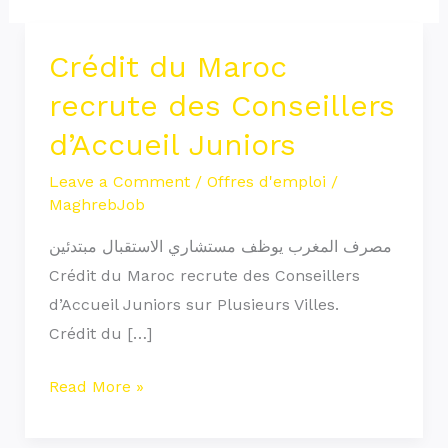
Crédit du Maroc
Crédit
du
recrute des Conseillers
Maroc
d’Accueil Juniors
recrute
des
Leave a Comment
/
Offres d'emploi
/
MaghrebJob
Conseillers
d’Accueil
مصرف المغرب يوظف مستشاري الاستقبال مبتدئين
Juniors
Crédit du Maroc recrute des Conseillers
d’Accueil Juniors sur Plusieurs Villes.
Crédit du […]
Read More »