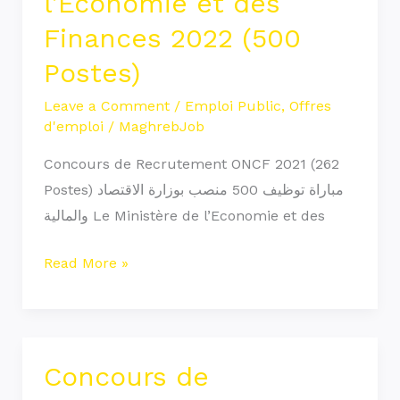
l’Economie et des
de
Finances 2022 (500
l’Economie
Postes)
et
des
Leave a Comment
/
Emploi Public
,
Offres
Finances
d'emploi
/
MaghrebJob
2022
Concours de Recrutement ONCF 2021 (262
(500
Postes) مباراة توظيف 500 منصب بوزارة الاقتصاد
Postes)
والمالية Le Ministère de l’Economie et des
Read More »
Concours de
Concours
de