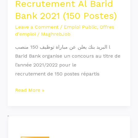
Recrutement Al Barid
Recrutement
Bank 2021 (150 Postes)
Al
Barid
Leave a Comment
/
Emploi Public
,
Offres
d'emploi
/
MaghrebJob
Bank
2021
البريد بنك يعلن عن مباراة توظيف 150 منصب l
(150
Barid Bank organise un concours au titre de
Postes)
l’année 2021/2022 pour le
recrutement de 150 postes répartis
Read More »
Attijariwafa
Bank
recrute