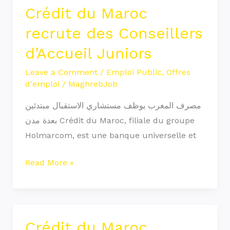
Crédit du Maroc
Crédit
du
recrute des Conseillers
Maroc
d’Accueil Juniors
recrute
des
Leave a Comment
/
Emploi Public
,
Offres
d'emploi
/
MaghrebJob
Conseillers
d’Accueil
مصرف المغرب يوظف مستشاري الاستقبال مبتدئين
Juniors
بعدة مدن Crédit du Maroc, filiale du groupe
Holmarcom, est une banque universelle et
Read More »
Crédit du Maroc
Crédit