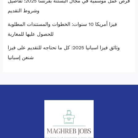
فرص عمل موسمية في مجال البستنة بفرنسا 2025: تفاصيل
وشروط التقديم
فيزا أمريكا 10 سنوات: الخطوات والمستندات المطلوبة
للحصول عليها للمغاربة
وثائق فيزا اسبانيا 2025: كل ما تحتاجه للتقديم على فيزا
شنغن إسبانيا