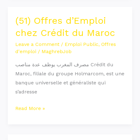
(51) Offres d’Emploi
(51)
Offres
chez Crédit du Maroc
d’Emploi
Leave a Comment
/
Emploi Public
,
Offres
chez
d'emploi
/
MaghrebJob
Crédit
du
مصرف المغرب يوظف عدة مناصب Crédit du
Maroc
Maroc, filiale du groupe Holmarcom, est une
banque universelle et généraliste qui
s’adresse
Read More »