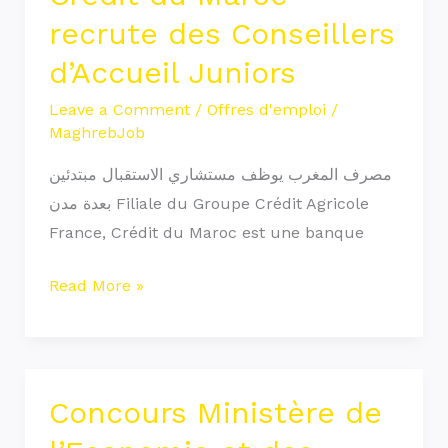
du
recrute des Conseillers
Maroc
d’Accueil Juniors
recrute
des
Leave a Comment
/
Offres d'emploi
/
MaghrebJob
Conseillers
d’Accueil
مصرف المغرب يوظف مستشاري الاستقبال مبتدئين
Juniors
بعدة مدن Filiale du Groupe Crédit Agricole
France, Crédit du Maroc est une banque
Read More »
Concours Ministère de
Concours
Ministère