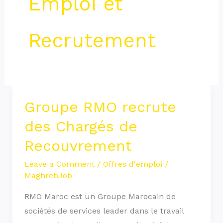
Emploi et
Recrutement
Groupe RMO recrute
Groupe
RMO
des Chargés de
recrute
Recouvrement
des
Chargés
Leave a Comment
/
Offres d'emploi
/
MaghrebJob
de
Recouvrement
RMO Maroc est un Groupe Marocain de
sociétés de services leader dans le travail