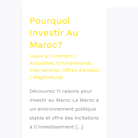
Pourquoi
Pourquoi
Investir
Investir Au
Au
Maroc?
Maroc?
Leave a Comment
/
Actualités
,
Entreprenariat
,
international
,
Offres d'emploi
/
MaghrebJob
Découvrez 11 raisons pour
investir au Maroc Le Maroc a
un environnement politique
stable et offre des incitations
à l\’investissement […]