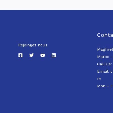
Conta
Rejoingez nous.
Maghreb
Maroc –
Call Us:
Email: 
m
Mon – F