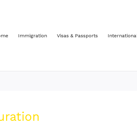
ome
Immigration
Visas & Passports
Internationa
uration