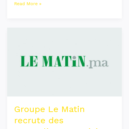
Read More »
Groupe
Le
Matin
recrute
des
Journalistes
Stagiaires
Pré-
embauche
Groupe Le Matin
recrute des