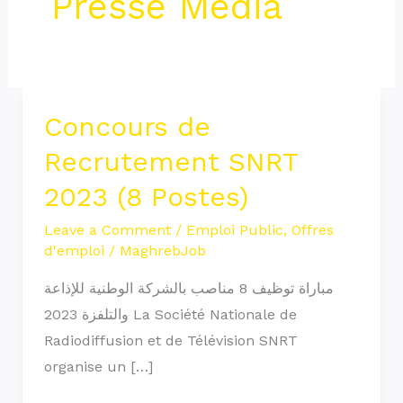
Presse Média
Concours de
Concours
de
Recrutement SNRT
Recrutement
2023 (8 Postes)
SNRT
2023
Leave a Comment
/
Emploi Public
,
Offres
d'emploi
/
MaghrebJob
(8
Postes)
مباراة توظيف 8 مناصب بالشركة الوطنية للإذاعة
والتلفزة 2023 La Société Nationale de
Radiodiffusion et de Télévision SNRT
organise un […]