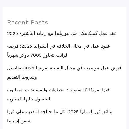
Recent Posts
عقد عمل كميكانيكي في نيوزيلندا مع رعاية التأشيرة 2025
عقود عمل في مجال الحلاقة في أستراليا 2025: فرصة
لراتب يتجاوز 7000 دولار شهرياً
فرص عمل موسمية في مجال البستنة بفرنسا 2025: تفاصيل
وشروط التقديم
فيزا أمريكا 10 سنوات: الخطوات والمستندات المطلوبة
للحصول عليها للمغاربة
وثائق فيزا اسبانيا 2025: كل ما تحتاجه للتقديم على فيزا
شنغن إسبانيا