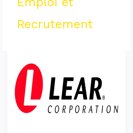
Emploi et
Recrutement
Lear
Corporation
recrute
24
profils