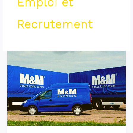
Emploi et
Recrutement
Militzer
&
Münch
recrute
Plusieurs
Profils