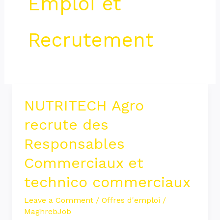
Emploi et
Recrutement
NUTRITECH Agro
NUTRITECH
Agro
recrute des
recrute
Responsables
des
Commerciaux et
Responsables
Commerciaux
technico commerciaux
et
Leave a Comment
/
Offres d'emploi
/
technico
MaghrebJob
commerciaux