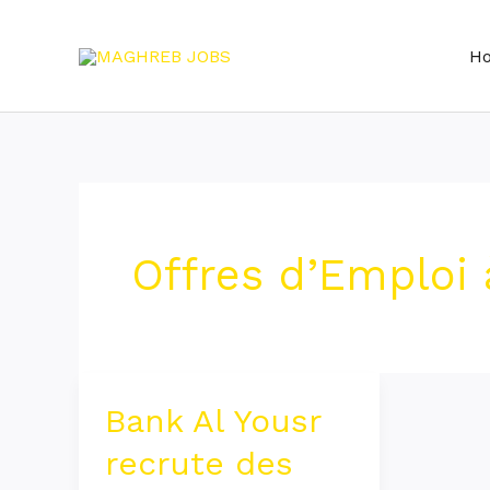
Skip
to
H
content
Offres d’Emploi 
Bank Al Yousr
Bank
Al
recrute des
Yousr