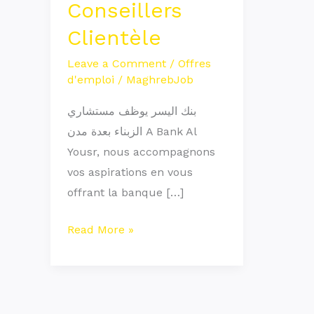
Conseillers
recrute
Clientèle
des
Conseillers
Leave a Comment
/
Offres
Clientèle
d'emploi
/
MaghrebJob
بنك اليسر يوظف مستشاري
الزبناء بعدة مدن A Bank Al
Yousr, nous accompagnons
vos aspirations en vous
offrant la banque […]
Read More »