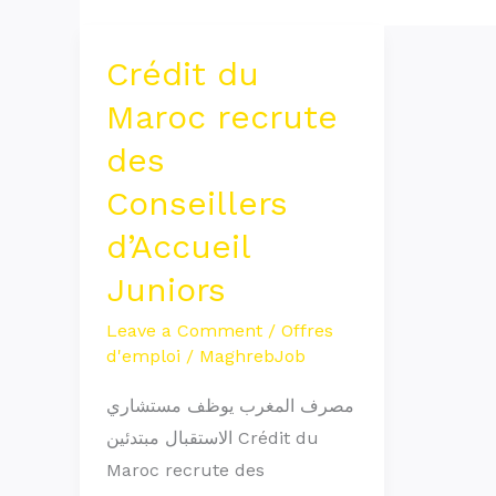
Crédit du
Crédit
du
Maroc recrute
Maroc
des
recrute
Conseillers
des
Conseillers
d’Accueil
d’Accueil
Juniors
Juniors
Leave a Comment
/
Offres
d'emploi
/
MaghrebJob
مصرف المغرب يوظف مستشاري
الاستقبال مبتدئين Crédit du
Maroc recrute des