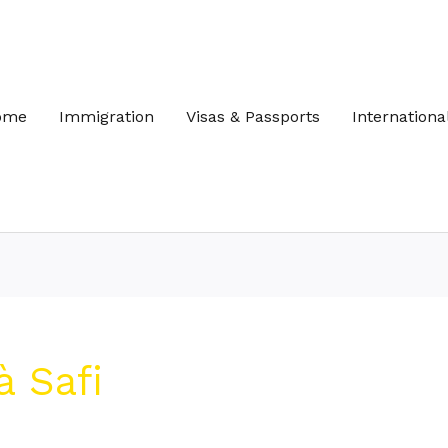
ome
Immigration
Visas & Passports
Internationa
à Safi