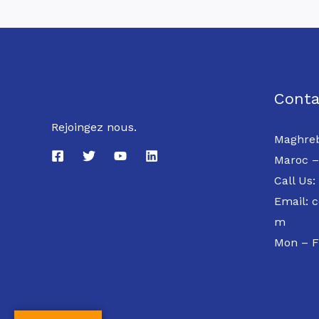
Conta
Rejoingez nous.
Maghreb
Maroc –
Call Us:
Email: 
m
Mon – F