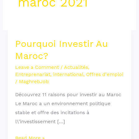
maroc 2021
Pourquoi Investir Au
Pourquoi
Investir
Maroc?
Au
Leave a Comment
/
Actualités
,
Maroc?
Entreprenariat
,
international
,
Offres d'emploi
/
MaghrebJob
Découvrez 11 raisons pour investir au Maroc
Le Maroc a un environnement politique
stable et offre des incitations à
l\’investissement […]
Read More »