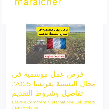
maraîcher
فرص
عمل
موسمية
في
مجال
البستنة
بفرنسا
فرص عمل موسمية في
2025:
مجال البستنة بفرنسا 2025:
تفاصيل
وشروط
تفاصيل وشروط التقديم
التقديم
Leave a Comment
/
International Job Offers
/
MaghrebJob