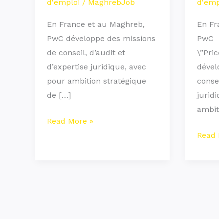
d'emploi
/
MaghrebJob
d'emp
En France et au Maghreb,
En Fr
PwC développe des missions
PwC
de conseil, d’audit et
\”Pri
d’expertise juridique, avec
dével
pour ambition stratégique
consei
de […]
jurid
ambit
Read More »
Read 