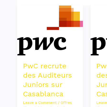
PwC
PwC
recrute
recru
des
des
Auditeurs
Audit
Juniors
Junio
sur
sur
Casablanca
Casab
PwC recrute
Pw
des Auditeurs
de
Juniors sur
Jun
Casablanca
Ca
Leave a Comment
/
Offres
Leav