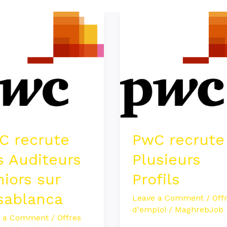
PwC
te
recrute
Plusieurs
eurs
Profils
rs
lanca
C recrute
PwC recrute
s Auditeurs
Plusieurs
iors sur
Profils
sablanca
Leave a Comment
/
Off
d'emploi
/
MaghrebJob
e a Comment
/
Offres