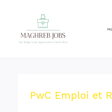
Skip
to
content
H
PwC Emploi et 