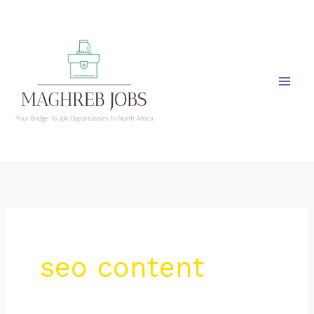
Skip
to
content
seo content