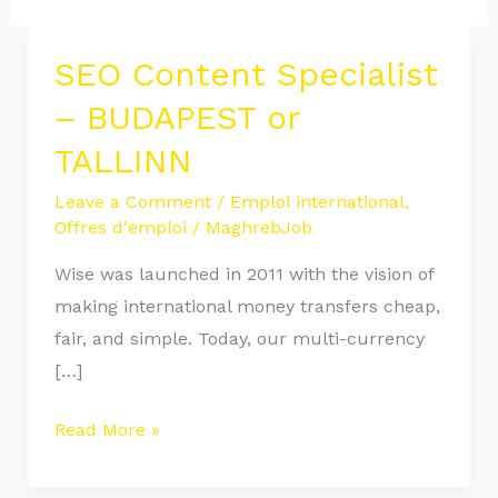
SEO Content Specialist
SEO
Content
– BUDAPEST or
Specialist
TALLINN
–
BUDAPEST
Leave a Comment
/
Emploi international
,
Offres d'emploi
/
MaghrebJob
or
TALLINN
Wise was launched in 2011 with the vision of
making international money transfers cheap,
fair, and simple. Today, our multi-currency
[…]
Read More »