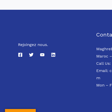
Conta
Rejoingez nous.
Maghreb
Maroc –
Call Us:
Email: 
m
Mon – F