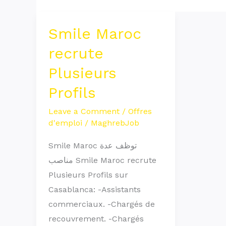
Smile Maroc
Smile
Maroc
recrute
recrute
Plusieurs
Plusieurs
Profils
Profils
Leave a Comment
/
Offres
d'emploi
/
MaghrebJob
Smile Maroc توظف عدة
مناصب Smile Maroc recrute
Plusieurs Profils sur
Casablanca: -Assistants
commerciaux. -Chargés de
recouvrement. -Chargés