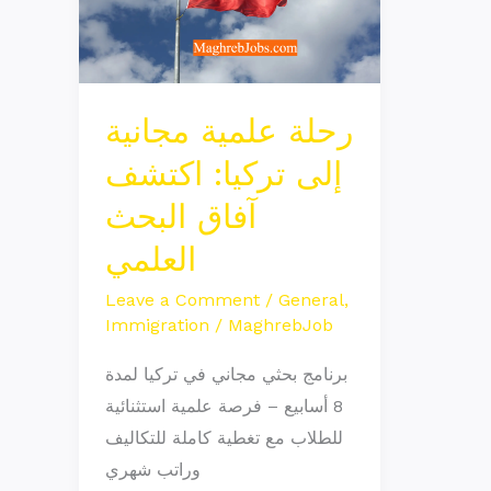
تركيا:
اكتشف
آفاق
البحث
رحلة علمية مجانية
العلمي
إلى تركيا: اكتشف
آفاق البحث
العلمي
Leave a Comment
/
General
,
Immigration
/
MaghrebJob
برنامج بحثي مجاني في تركيا لمدة
8 أسابيع – فرصة علمية استثنائية
للطلاب مع تغطية كاملة للتكاليف
وراتب شهري