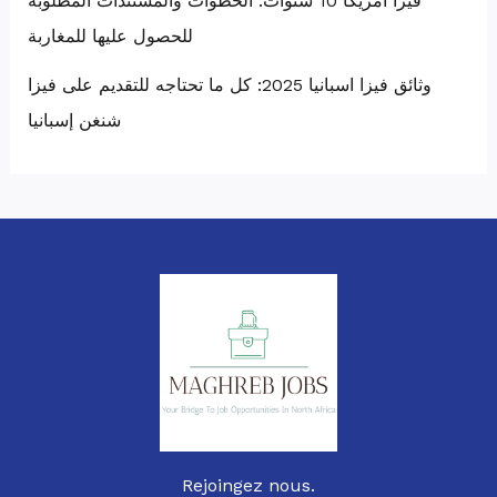
فيزا أمريكا 10 سنوات: الخطوات والمستندات المطلوبة
للحصول عليها للمغاربة
وثائق فيزا اسبانيا 2025: كل ما تحتاجه للتقديم على فيزا
شنغن إسبانيا
Rejoingez nous.