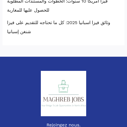
فيزا أمريكا 10 سنوات: الخطوات والمستندات المطلوبة
للحصول عليها للمغاربة
وثائق فيزا اسبانيا 2025: كل ما تحتاجه للتقديم على فيزا
شنغن إسبانيا
Rejoingez nous.