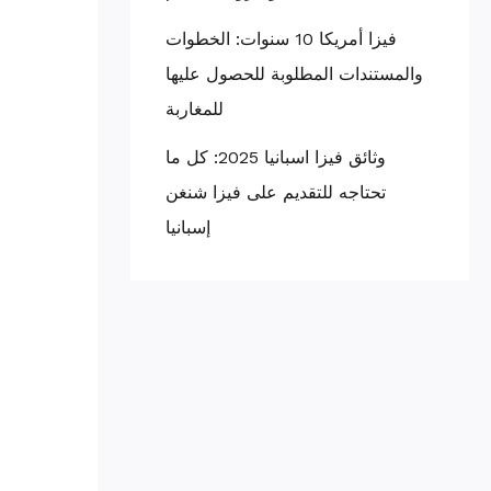
فيزا أمريكا 10 سنوات: الخطوات
والمستندات المطلوبة للحصول عليها
للمغاربة
وثائق فيزا اسبانيا 2025: كل ما
تحتاجه للتقديم على فيزا شنغن
إسبانيا