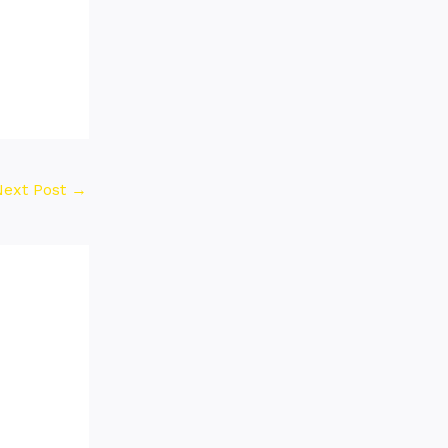
Next Post
→