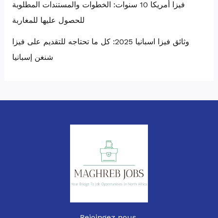
فيزا أمريكا 10 سنوات: الخطوات والمستندات المطلوبة
للحصول عليها للمغاربة
وثائق فيزا اسبانيا 2025: كل ما تحتاجه للتقديم على فيزا
شنغن إسبانيا
Rejoingez nous.