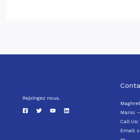
Conta
Rejoingez nous.
Maghreb
Maroc –
Call Us:
Email: 
m