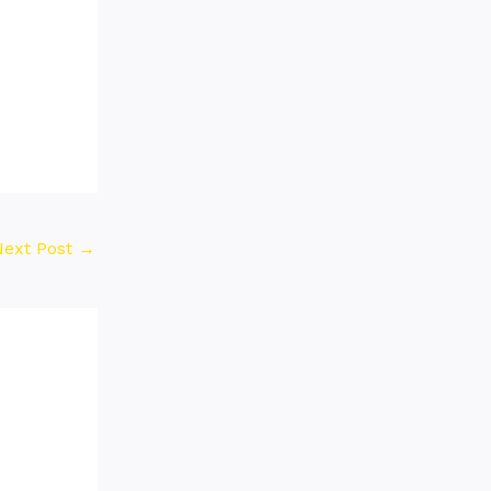
Next Post
→