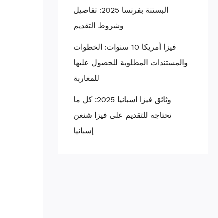
البستنة بفرنسا 2025: تفاصيل
وشروط التقديم
فيزا أمريكا 10 سنوات: الخطوات
والمستندات المطلوبة للحصول عليها
للمغاربة
وثائق فيزا اسبانيا 2025: كل ما
تحتاجه للتقديم على فيزا شنغن
إسبانيا