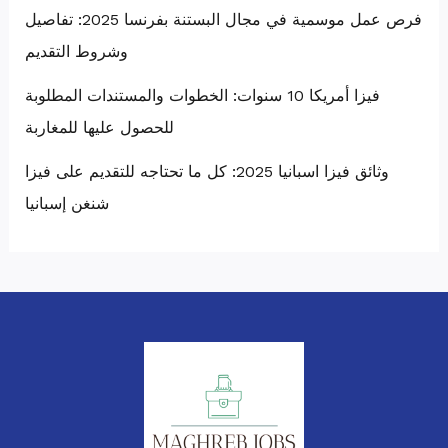
فرص عمل موسمية في مجال البستنة بفرنسا 2025: تفاصيل
وشروط التقديم
فيزا أمريكا 10 سنوات: الخطوات والمستندات المطلوبة
للحصول عليها للمغاربة
وثائق فيزا اسبانيا 2025: كل ما تحتاجه للتقديم على فيزا
شنغن إسبانيا