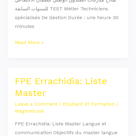
للسنوات السابقة TEST Métier Techniciens
spécialisés De Gestion Durée : une heure 30
minutes
Read More »
FPE Errachidia: Liste
FPE
Errachidia:
Master
Liste
Leave a Comment
/
Etudiant Et Formation
/
Master
MaghrebJob
FPE Errachidia: Liste Master Langue et
communication Objectifs du master langue