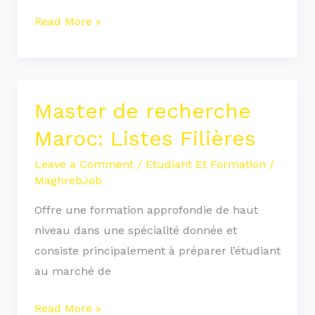
Read More »
Master de recherche
Master
de
Maroc: Listes Filières
recherche
Leave a Comment
/
Etudiant Et Formation
/
Maroc:
MaghrebJob
Listes
Filières
Offre une formation approfondie de haut
niveau dans une spécialité donnée et
consiste principalement à préparer l’étudiant
au marché de
Read More »