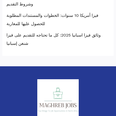
وشروط التقديم
فيزا أمريكا 10 سنوات: الخطوات والمستندات المطلوبة
للحصول عليها للمغاربة
وثائق فيزا اسبانيا 2025: كل ما تحتاجه للتقديم على فيزا
شنغن إسبانيا