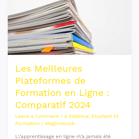
Plateformes
de
Formation
en
Ligne
:
Comparatif
Les Meilleures
2024
Plateformes de
Formation en Ligne :
Comparatif 2024
Leave a Comment
/
à distance
,
Etudiant Et
Formation
/
MaghrebJob
L\’apprentissage en ligne n\’a jamais été