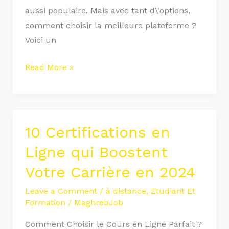
aussi populaire. Mais avec tant d\’options,
comment choisir la meilleure plateforme ?
Voici un
Read More »
10 Certifications en
10
Certifications
Ligne qui Boostent
en
Votre Carrière en 2024
Ligne
qui
Leave a Comment
/
à distance
,
Etudiant Et
Formation
/
MaghrebJob
Boostent
Votre
Comment Choisir le Cours en Ligne Parfait ?