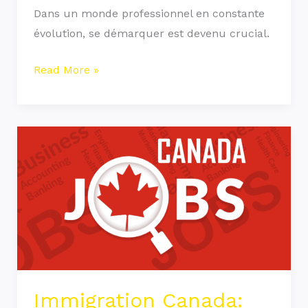
Carrière
Dans un monde professionnel en constante
en
évolution, se démarquer est devenu crucial.
2024
Read More »
Immigration
Canada:
projet
pilote
sur
les
travailleurs
critiques
Immigration Canada:
du