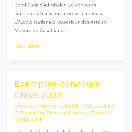
Conditions d’admission Le concours
commun d’accès en première année à
L\’École Nationale Superieur des Arts et
Métiers de Casablanca –
Read More »
Exemples concours
Exemples
concours
CNSS 2022
CNSS
Leave a Comment
/
Emploi Public
,
Etudiant
2022
Et Formation
,
Exemple Concours Emploi
/
MaghrebJob
نماذج مبارايات الصندوق الوطني للضمان الاجتماعي