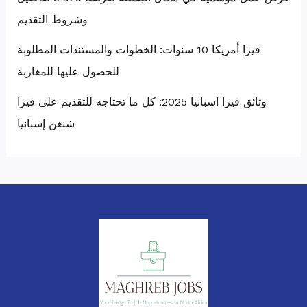
وشروط التقديم
فيزا أمريكا 10 سنوات: الخطوات والمستندات المطلوبة
للحصول عليها للمغاربة
وثائق فيزا اسبانيا 2025: كل ما تحتاجه للتقديم على فيزا
شنغن إسبانيا