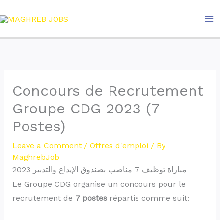
Skip
to
content
Concours de Recrutement
Groupe CDG 2023 (7
Postes)
Leave a Comment
/
Offres d'emploi
/ By
MaghrebJob
مباراة توظيف 7 مناصب بصندوق الإيداع والتدبير 2023
Le Groupe CDG organise un concours pour le
recrutement de
7 postes
répartis comme suit: