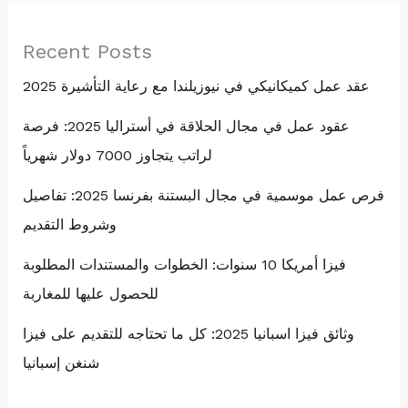
Recent Posts
عقد عمل كميكانيكي في نيوزيلندا مع رعاية التأشيرة 2025
عقود عمل في مجال الحلاقة في أستراليا 2025: فرصة
لراتب يتجاوز 7000 دولار شهرياً
فرص عمل موسمية في مجال البستنة بفرنسا 2025: تفاصيل
وشروط التقديم
فيزا أمريكا 10 سنوات: الخطوات والمستندات المطلوبة
للحصول عليها للمغاربة
وثائق فيزا اسبانيا 2025: كل ما تحتاجه للتقديم على فيزا
شنغن إسبانيا