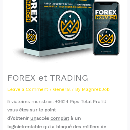
FOREX et TRADING
Leave a Comment
/
General
/ By
MaghrebJob
5 victoires monstres: +3624 Pips Total Profit!
vous êtes sur le point
d\’obtenir
un
accès
complet
à
un
logiciel
rentable
qui a
bloqué des milliers de