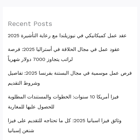
Recent Posts
عقد عمل كميكانيكي في نيوزيلندا مع رعاية التأشيرة 2025
عقود عمل في مجال الحلاقة في أستراليا 2025: فرصة
لراتب يتجاوز 7000 دولار شهرياً
فرص عمل موسمية في مجال البستنة بفرنسا 2025: تفاصيل
وشروط التقديم
فيزا أمريكا 10 سنوات: الخطوات والمستندات المطلوبة
للحصول عليها للمغاربة
وثائق فيزا اسبانيا 2025: كل ما تحتاجه للتقديم على فيزا
شنغن إسبانيا