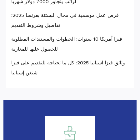
لراتب يتجاوز 7000 دولار شهرياً
فرص عمل موسمية في مجال البستنة بفرنسا 2025:
تفاصيل وشروط التقديم
فيزا أمريكا 10 سنوات: الخطوات والمستندات المطلوبة
للحصول عليها للمغاربة
وثائق فيزا اسبانيا 2025: كل ما تحتاجه للتقديم على فيزا
شنغن إسبانيا