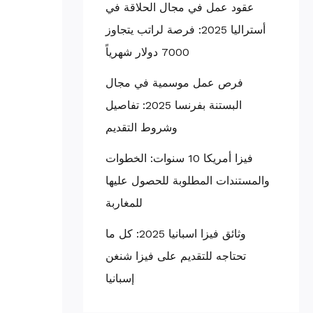
عقود عمل في مجال الحلاقة في
أستراليا 2025: فرصة لراتب يتجاوز
7000 دولار شهرياً
فرص عمل موسمية في مجال
البستنة بفرنسا 2025: تفاصيل
وشروط التقديم
فيزا أمريكا 10 سنوات: الخطوات
والمستندات المطلوبة للحصول عليها
للمغاربة
وثائق فيزا اسبانيا 2025: كل ما
تحتاجه للتقديم على فيزا شنغن
إسبانيا