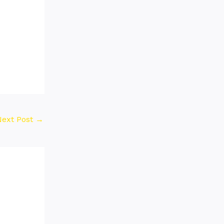
Next Post
→