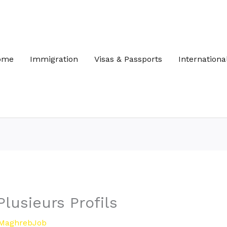
ome
Immigration
Visas & Passports
Internationa
lusieurs Profils
MaghrebJob