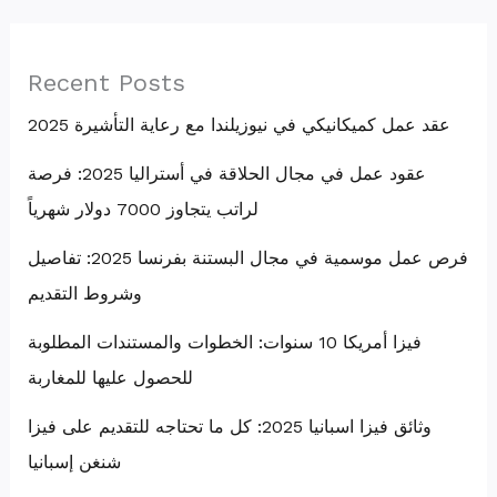
Recent Posts
عقد عمل كميكانيكي في نيوزيلندا مع رعاية التأشيرة 2025
عقود عمل في مجال الحلاقة في أستراليا 2025: فرصة
لراتب يتجاوز 7000 دولار شهرياً
فرص عمل موسمية في مجال البستنة بفرنسا 2025: تفاصيل
وشروط التقديم
فيزا أمريكا 10 سنوات: الخطوات والمستندات المطلوبة
للحصول عليها للمغاربة
وثائق فيزا اسبانيا 2025: كل ما تحتاجه للتقديم على فيزا
شنغن إسبانيا