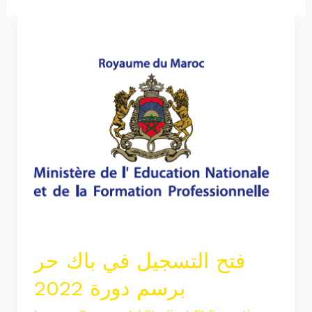
فتح
التسجيل
في
باك
حر
برسم
دورة
2022
فتح التسجيل في باك حر
برسم دورة 2022