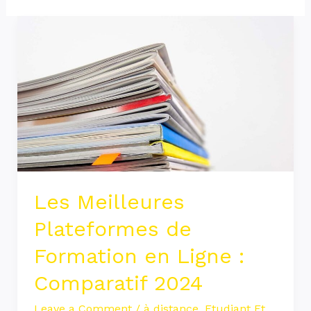
Les
Meilleures
Plateformes
de
Formation
en
Ligne
:
Comparatif
Les Meilleures
2024
Plateformes de
Formation en Ligne :
Comparatif 2024
Leave a Comment
/
à distance
,
Etudiant Et