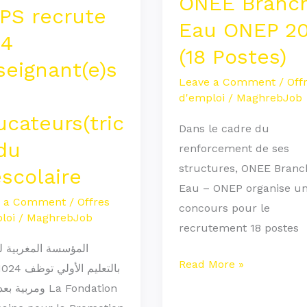
ONEE Branc
PS recrute
ONEP
Eau ONEP 20
teurs(trice)
2021
24
(18 Postes)
(18
seignant(e)s
olaire
Postes)
Leave a Comment
/
Off
d'emploi
/
MaghrebJob
cateurs(tric
Dans le cadre du
du
renforcement de ses
structures, ONEE Branc
scolaire
Eau – ONEP organise u
e a Comment
/
Offres
concours pour le
loi
/
MaghrebJob
recrutement 18 postes
المؤسسة المغربية ل
Read More »
ومرب La Fondation