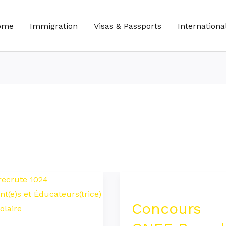
ome
Immigration
Visas & Passports
Internationa
Concours
te
ONEE
Concours
Branche
gnant(e)s
Eau