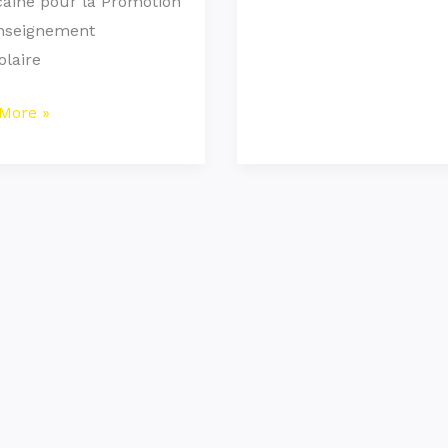
aine pour la Promotion
enseignement
olaire
More »