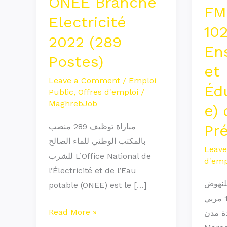
ONEE Branche
FM
2022
et
Electricité
(289
Éduca
10
2022 (289
Postes)
du
En
Présc
Postes)
et
Leave a Comment
/
Emploi
Édu
Public
,
Offres d'emploi
/
MaghrebJob
e) 
Pré
مباراة توظيف 289 منصب
بالمكتب الوطني للماء الصالح
Leav
للشرب L’Office National de
d'emp
l’Électricité et de l’Eau
لنهوض
potable (ONEE) est le […]
بالتعليم الأولي توظف 1024 مربي
Read More »
ية بعدة مدن