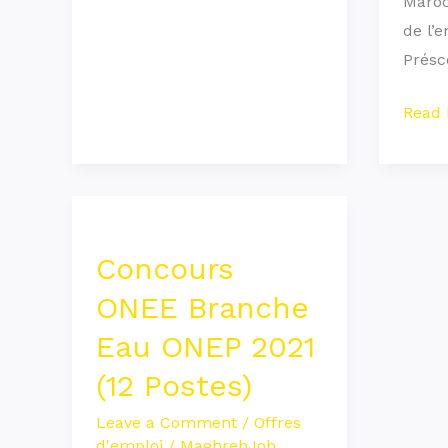
Maroc
de l’
Présc
Read 
Concours
ONEE
Concours
Branche
Eau
ONEE Branche
ONEP
Eau ONEP 2021
2021
(12 Postes)
(12
Postes)
Leave a Comment
/
Offres
d'emploi
/
MaghrebJob