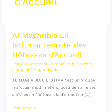
d’Accueil
Al Maghribia Lil
Al
Maghribia
Istitmar recrute des
Lil
Hôtesses d’Accueil
Istitmar
recrute
Leave a Comment
/
Emploi Public
,
Offres
d'emploi
/
MaghrebJob
des
Hôtesses
AL MAGHRIBIA LIL ISTIMAR est un Groupe
d’Accueil
marocain multi métiers, qui a démarré ses
activités en 2002 avec la distribution […]
Read More »