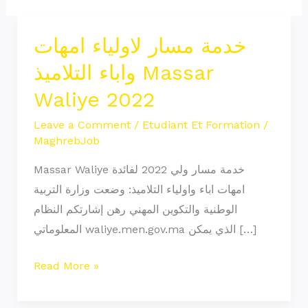
خدمة مسار لاولياء امهات
خدمة
مسار
واباء التلاميذ Massar
لاولياء
Waliye 2022
امهات
واباء
Leave a Comment
/
Etudiant Et Formation
/
MaghrebJob
التلاميذ
Massar
Massar Waliye خدمة مسار ولي 2022 لفائدة
Waliye
امهات اباء واولياء التلاميذ: وضعت وزارة التربية
2022
الوطنية والتكوين المهني رهن إشارتكم النظام
المعلوماتي waliye.men.gov.ma الذي يمكن […]
Read More »