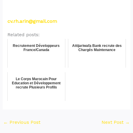
cv.rh.arin@gmail.com
Related posts:
Recrutement Développeurs
Attijariwafa Bank recrute des
France/Canada
Chargés Maintenance
Le Corps Marocain Pour
Education et Développement
recrute Plusieurs Profils
←
Previous Post
Next Post
→