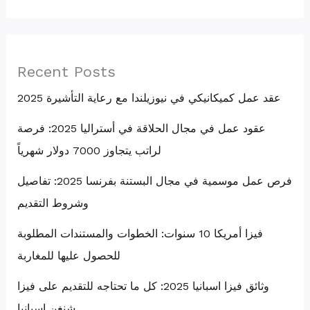
Recent Posts
عقد عمل كميكانيكي في نيوزيلندا مع رعاية التأشيرة 2025
عقود عمل في مجال الحلاقة في أستراليا 2025: فرصة
لراتب يتجاوز 7000 دولار شهرياً
فرص عمل موسمية في مجال البستنة بفرنسا 2025: تفاصيل
وشروط التقديم
فيزا أمريكا 10 سنوات: الخطوات والمستندات المطلوبة
للحصول عليها للمغاربة
وثائق فيزا اسبانيا 2025: كل ما تحتاجه للتقديم على فيزا
شنغن إسبانيا