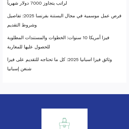
لراتب يتجاوز 7000 دولار شهرياً
فرص عمل موسمية في مجال البستنة بفرنسا 2025: تفاصيل
وشروط التقديم
فيزا أمريكا 10 سنوات: الخطوات والمستندات المطلوبة
للحصول عليها للمغاربة
وثائق فيزا اسبانيا 2025: كل ما تحتاجه للتقديم على فيزا
شنغن إسبانيا