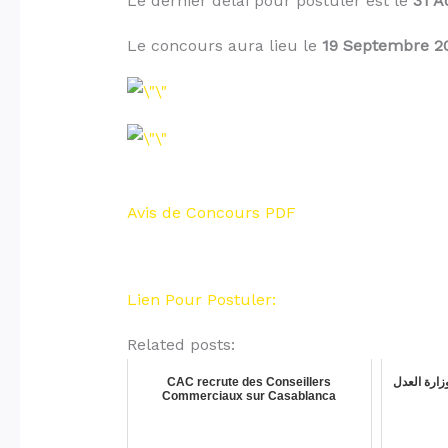
Le dernier délai pour postuler est le
31 A
Le concours aura lieu le
19 Septembre 20
Avis de Concours PDF
Lien Pour Postuler:
Related posts:
CAC recrute des Conseillers
ضائيا بوزارة العدل
Commerciaux sur Casablanca