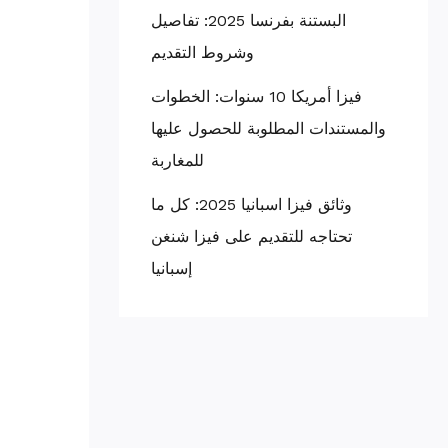
البستنة بفرنسا 2025: تفاصيل
وشروط التقديم
فيزا أمريكا 10 سنوات: الخطوات
والمستندات المطلوبة للحصول عليها
للمغاربة
وثائق فيزا اسبانيا 2025: كل ما
تحتاجه للتقديم على فيزا شنغن
إسبانيا