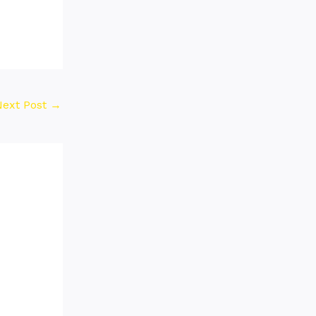
Next Post
→